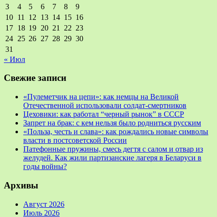
3
4
5
6
7
8
9
10
11
12
13
14
15
16
17
18
19
20
21
22
23
24
25
26
27
28
29
30
31
« Июл
Свежие записи
«Пулеметчик на цепи»: как немцы на Великой
Отечественной использовали солдат-смертников
Цеховики: как работал “черный рынок” в СССР
Запрет на брак: с кем нельзя было родниться русским
«Польза, честь и слава»: как рождались новые символы
власти в постсоветской России
Патефонные пружины, смесь дегтя с салом и отвар из
желудей. Как жили партизанские лагеря в Беларуси в
годы войны?
Архивы
Август 2026
Июль 2026