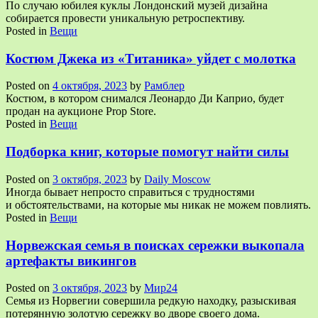
По случаю юбилея куклы Лондонский музей дизайна
собирается провести уникальную ретроспективу.
Posted in
Вещи
Костюм Джека из «Титаника» уйдет с молотка
Posted on
4 октября, 2023
by
Рамблер
Костюм, в котором снимался Леонардо Ди Каприо, будет
продан на аукционе Prop Store.
Posted in
Вещи
Подборка книг, которые помогут найти силы
Posted on
3 октября, 2023
by
Daily Moscow
Иногда бывает непросто справиться с трудностями
и обстоятельствами, на которые мы никак не можем повлиять.
Posted in
Вещи
Норвежская семья в поисках сережки выкопала
артефакты викингов
Posted on
3 октября, 2023
by
Мир24
Семья из Норвегии совершила редкую находку, разыскивая
потерянную золотую сережку во дворе своего дома.