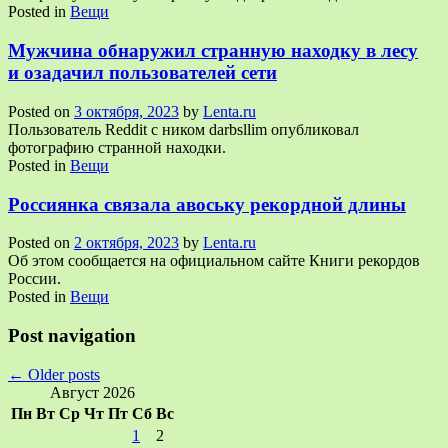
Posted in
Вещи
Мужчина обнаружил странную находку в лесу
и озадачил пользователей сети
Posted on
3 октября, 2023
by
Lenta.ru
Пользователь Reddit с ником darbsllim опубликовал
фотографию странной находки.
Posted in
Вещи
Россиянка связала авоську рекордной длины
Posted on
2 октября, 2023
by
Lenta.ru
Об этом сообщается на официальном сайте Книги рекордов
России.
Posted in
Вещи
Post navigation
←
Older posts
Август 2026
Пн
Вт
Ср
Чт
Пт
Сб
Вс
1
2