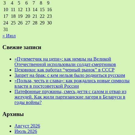
3
4
5
6
7
8
9
10
11
12
13
14
15
16
17
18
19
20
21
22
23
24
25
26
27
28
29
30
31
« Июл
Свежие записи
«Пулеметчик на цепи»: как немцы на Великой
Отечественной использовали солдат-смертников
Цеховики: как работал “черный рынок” в СССР
Запрет на брак: с кем нельзя было родниться русским
«Польза, честь и слава»: как рождались новые символы
власти в постсоветской России
Патефонные пружины, смесь дегтя с салом и отвар из
желудей. Как жили партизанские лагеря в Беларуси в
годы войны?
Архивы
Август 2026
Июль 2026