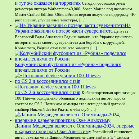
и тут же оказался на торрентах
Сегодня состоялся релиз
ремастера шутера Warhammer 40,000: Space Marine под названием
Master Crafted Edition. Обновлённая версия получила поддержку 4K-
разрешения, улучшенные текстуры, […]
На
Украине заявили о потере части суверенитета
Депутат
Верховной Рады Анастасия Радина заявила, что Украине пришлось
потерять часть своего суверенитета для борьбы с коррупцией.
Кроме того, Радина отметила, что комитет […]
Колумбийский футболист из «Рубина» поделился
впечатлениями от России
«Погнали». device усилил 100 Thieves
по CS 2 и воссоединился с rain
Киберспортивная организация
100 Thieves официально объявила о подписании пятого игрока
состава по CS 2. Новичком команды стал легендарный датский
снайпер Николай device Ридтц, о чём клуб […]
Даниил Медведев вылетел с Олимпиады-2024, впервые
в карьере проиграв Оже-Альяссиму
Российский теннисист,
пятая ракетка мира Даниил Медведев не смог выйти в 1/4 финала