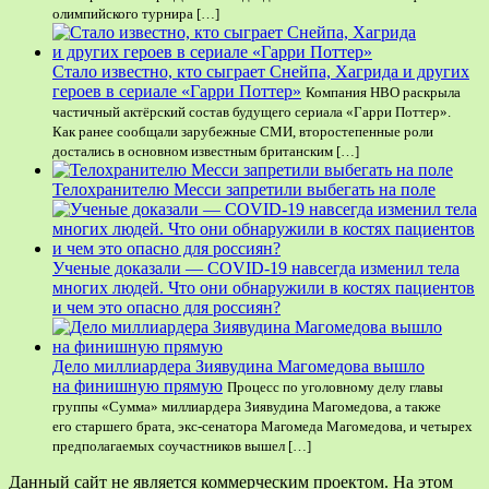
олимпийского турнира […]
Стало известно, кто сыграет Снейпа, Хагрида и других
героев в сериале «Гарри Поттер»
Компания HBO раскрыла
частичный актёрский состав будущего сериала «Гарри Поттер».
Как ранее сообщали зарубежные СМИ, второстепенные роли
достались в основном известным британским […]
Телохранителю Месси запретили выбегать на поле
Ученые доказали — COVID-19 навсегда изменил тела
многих людей. Что они обнаружили в костях пациентов
и чем это опасно для россиян?
Дело миллиардера Зиявудина Магомедова вышло
на финишную прямую
Процесс по уголовному делу главы
группы «Сумма» миллиардера Зиявудина Магомедова, а также
его старшего брата, экс-сенатора Магомеда Магомедова, и четырех
предполагаемых соучастников вышел […]
Данный сайт не является коммерческим проектом. На этом